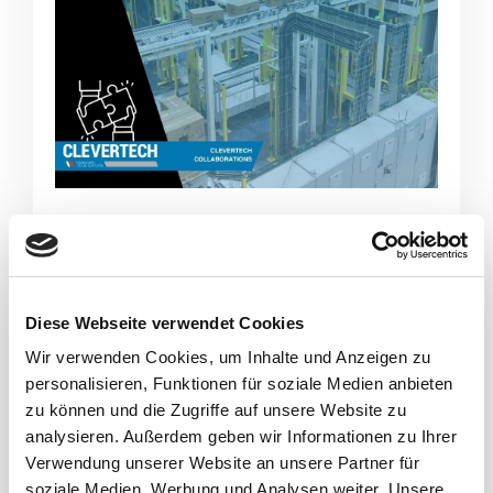
WIR SCHÄTZEN DIE
ZUSAMMENARBEIT MIT
UNSEREN PARTNERN
Diese Webseite verwendet Cookies
Seit mehr als zehn Jahren arbeiten wir als
Wir verwenden Cookies, um Inhalte und Anzeigen zu
Clevertech Group aktiv mit einem der
personalisieren, Funktionen für soziale Medien anbieten
zu können und die Zugriffe auf unsere Website zu
wichtigsten Marktführer im Bereich der
analysieren. Außerdem geben wir Informationen zu Ihrer
Sekundärverpackung zusammen: der
Verwendung unserer Website an unsere Partner für
Cama Group.
soziale Medien, Werbung und Analysen weiter. Unsere