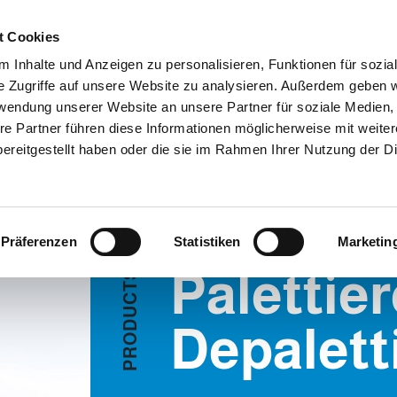
Customer
t Cookies
 Inhalte und Anzeigen zu personalisieren, Funktionen für sozia
e Zugriffe auf unsere Website zu analysieren. Außerdem geben w
TERNEHMEN
SYSTEMEN
VIDEO
BLOG
CASE HISTORY
rwendung unserer Website an unsere Partner für soziale Medien
tierer / Depalettierer
INFORMATIONEN ANFORDERN
re Partner führen diese Informationen möglicherweise mit weite
ereitgestellt haben oder die sie im Rahmen Ihrer Nutzung der D
RER
Präferenzen
Statistiken
Marketin
Palettier
S
T
C
U
D
Depalett
O
R
P