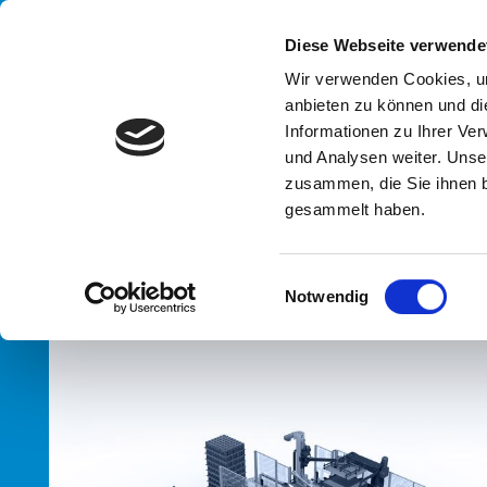
Handling your success
Diese Webseite verwende
Wir verwenden Cookies, um
anbieten zu können und di
UN
Informationen zu Ihrer Ve
Palet
und Analysen weiter. Unse
zusammen, die Sie ihnen b
gesammelt haben.
HOME
SYSTEMEN
TYPEN
PALETTIERER / DEPALETTIE
E
Notwendig
i
n
w
i
l
l
i