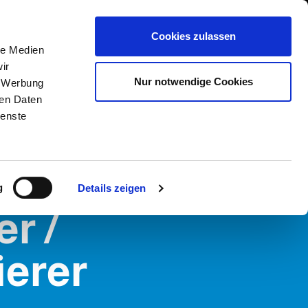
International/Deutsch
 Area
Whistleblowing
Cookies zulassen
le Medien
ir
DIENSTLEISTUNGEN
NEWS & EVENTS
KONTAKT
Nur notwendige Cookies
, Werbung
ren Daten
ienste
g
Details zeigen
er /
ierer