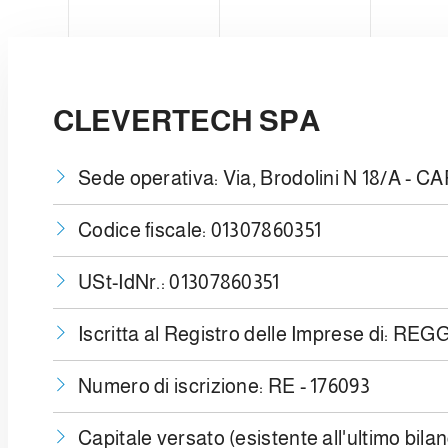
HIN
g
u
n
g
s
CLEVERTECH SPA
a
u
s
Sede operativa: Via, Brodolini N 18/A - C
w
a
Codice fiscale: 01307860351
h
l
USt-IdNr.: 01307860351
Iscritta al Registro delle Imprese di: RE
Numero di iscrizione: RE - 176093
Capitale versato (esistente all'ultimo bilan