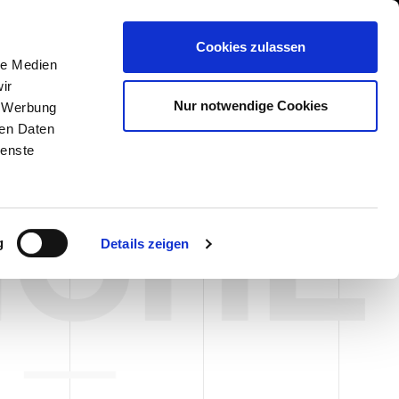
International/Deutsch
 Area
Whistleblowing
Cookies zulassen
le Medien
ir
DIENSTLEISTUNGEN
NEWS & EVENTS
KONTAKT
Nur notwendige Cookies
, Werbung
ren Daten
ienste
ICHE
g
Details zeigen