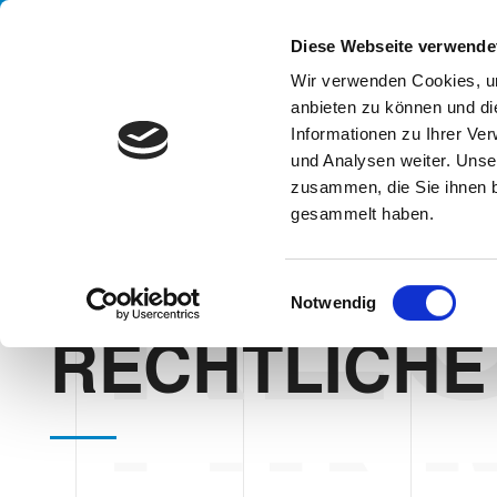
Handling your success
Diese Webseite verwende
Wir verwenden Cookies, um
anbieten zu können und di
UN
Informationen zu Ihrer Ve
und Analysen weiter. Unse
zusammen, die Sie ihnen b
RE
gesammelt haben.
E
HOME
RECHTLICHE HINWEISE
Notwendig
i
RECHTLICHE
n
w
i
l
l
i