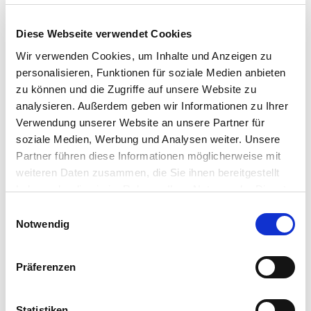
Diese Webseite verwendet Cookies
INFORMATIONEN ANFORDERN
Wir verwenden Cookies, um Inhalte und Anzeigen zu
personalisieren, Funktionen für soziale Medien anbieten
zu können und die Zugriffe auf unsere Website zu
analysieren. Außerdem geben wir Informationen zu Ihrer
Verwendung unserer Website an unsere Partner für
SHOW DETAILS
soziale Medien, Werbung und Analysen weiter. Unsere
Partner führen diese Informationen möglicherweise mit
weiteren Daten zusammen, die Sie ihnen bereitgestellt
haben oder die sie im Rahmen Ihrer Nutzung der Dienste
DECKELWICKLER
gesammelt haben.
TS 14 ST/AL
E
Notwendig
i
DECKELWICKLER
n
w
Präferenzen
i
l
l
Statistiken