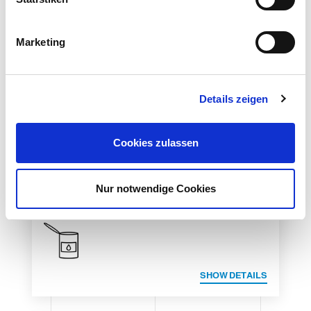
i
g
Marketing
u
n
g
Details zeigen
s
a
u
Cookies zulassen
s
w
a
Nur notwendige Cookies
INFORMATIONEN ANFORDERN
h
l
SHOW DETAILS