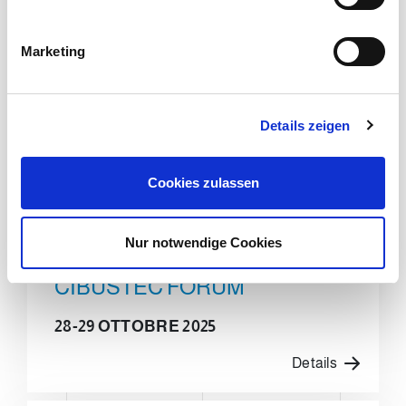
i
g
Marketing
u
n
g
Details zeigen
s
a
u
Cookies zulassen
s
w
a
Nur notwendige Cookies
PARMA-ITALIA
h
l
CIBUSTEC FORUM
28-29 OTTOBRE 2025
Details