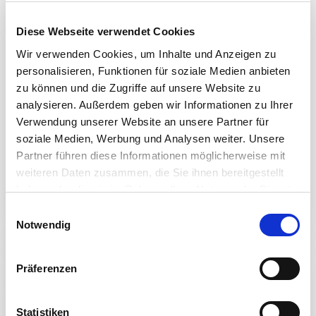
Diese Webseite verwendet Cookies
Wir verwenden Cookies, um Inhalte und Anzeigen zu
personalisieren, Funktionen für soziale Medien anbieten
zu können und die Zugriffe auf unsere Website zu
analysieren. Außerdem geben wir Informationen zu Ihrer
DUBAI-EMIRATI ARABI
Verwendung unserer Website an unsere Partner für
soziale Medien, Werbung und Analysen weiter. Unsere
GULFOOD MANUFACTURING
Partner führen diese Informationen möglicherweise mit
weiteren Daten zusammen, die Sie ihnen bereitgestellt
04-06 NOVEMBRE 2025
haben oder die sie im Rahmen Ihrer Nutzung der Dienste
Details
gesammelt haben.
E
Notwendig
i
n
w
Präferenzen
i
l
l
Statistiken