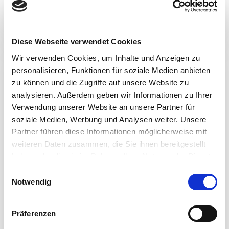
Details
Diese Webseite verwendet Cookies
Wir verwenden Cookies, um Inhalte und Anzeigen zu
personalisieren, Funktionen für soziale Medien anbieten
zu können und die Zugriffe auf unsere Website zu
analysieren. Außerdem geben wir Informationen zu Ihrer
Verwendung unserer Website an unsere Partner für
soziale Medien, Werbung und Analysen weiter. Unsere
Partner führen diese Informationen möglicherweise mit
weiteren Daten zusammen, die Sie ihnen bereitgestellt
haben oder die sie im Rahmen Ihrer Nutzung der Dienste
gesammelt haben.
E
Notwendig
i
Eine globale Lösung für
n
Tiernahrung
w
Präferenzen
i