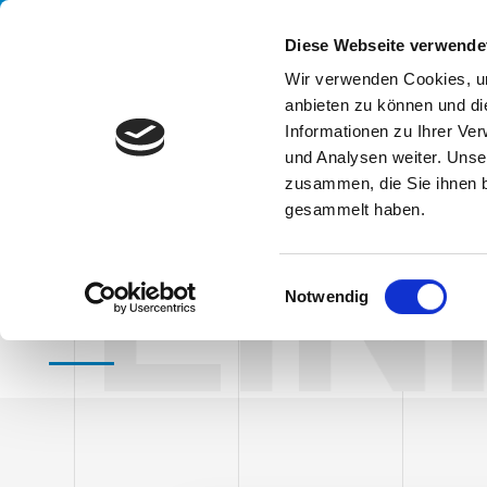
Handling your success
Diese Webseite verwende
Wir verwenden Cookies, um
anbieten zu können und di
UN
Informationen zu Ihrer Ve
und Analysen weiter. Unse
zusammen, die Sie ihnen b
EI
gesammelt haben.
HOME
EINKAUFSBEDINGUNGEN
Einkaufsbedi
E
Notwendig
i
n
w
i
l
l
i