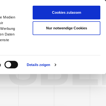
International/Deutsch
 Area
Whistleblowing
Cookies zulassen
le Medien
ir
DIENSTLEISTUNGEN
NEWS & EVENTS
KONTAKT
Nur notwendige Cookies
, Werbung
ren Daten
ienste
FSBE
g
Details zeigen