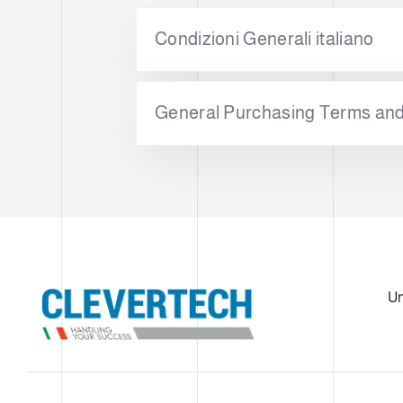
IN
g
u
Condizioni Generali italiano
n
g
s
General Purchasing Terms and
a
u
s
w
a
h
l
U