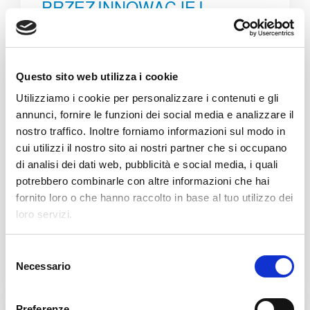
PRZEZ INNOWACJE I
DZIELENIE SIĘ
Z radością dzielimy się z Państwem
Questo sito web utilizza i cookie
sukcesem naszych ostatnich
warsztatów korporacyjnych, które odbyły
Utilizziamo i cookie per personalizzare i contenuti e gli
się po południu 10 maja. Niepowtarzalne
annunci, fornire le funzioni dei social media e analizzare il
doświadczenie, które pozwoliło naszym
nostro traffico. Inoltre forniamo informazioni sul modo in
cui utilizzi il nostro sito ai nostri partner che si occupano
pracownikom odkryć wspólne pasje i
di analisi dei dati web, pubblicità e social media, i quali
zainteresowania, zacieśniło więzi
potrebbero combinarle con altre informazioni che hai
między różnymi działami i stworzyło
fornito loro o che hanno raccolto in base al tuo utilizzo dei
spójne i oparte na współpracy
loro servizi.
środowisko pracy.
S
Necessario
Bliższe dane
e
l
e
Preferenze