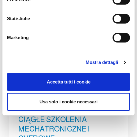
z
i
o
Statistiche
n
e
Marketing
d
e
l
Mostra dettagli
c
o
n
Accetta tutti i cookie
s
e
INWESTUJEMY W
n
Usa solo i cookie necessari
s
PRZYSZŁOŚĆ POPRZEZ
o
CIĄGŁE SZKOLENIA
MECHATRONICZNE I