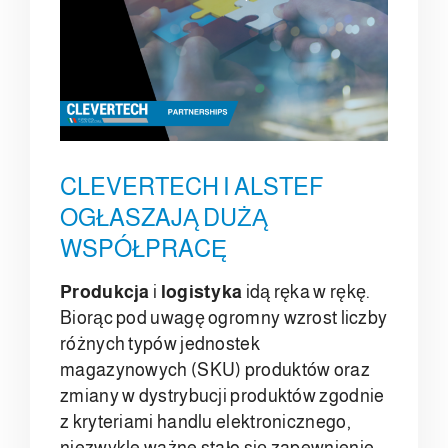
CLEVERTECH I ALSTEF
OGŁASZAJĄ DUŻĄ
WSPÓŁPRACĘ
Produkcja
i
logistyka
idą ręka w rękę.
Biorąc pod uwagę ogromny wzrost liczby
różnych typów jednostek
magazynowych (SKU) produktów oraz
zmiany w dystrybucji produktów zgodnie
z kryteriami handlu elektronicznego,
niezwykle ważne stało się zapewnienie