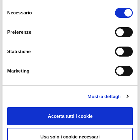
PEŁNA INTEGRACJA
S
Necessario
e
l
e
Preferenze
z
i
o
Statistiche
n
e
Marketing
d
e
l
POPROŚ O INFORMACJE
Mostra dettagli
c
o
n
Accetta tutti i cookie
s
e
n
Usa solo i cookie necessari