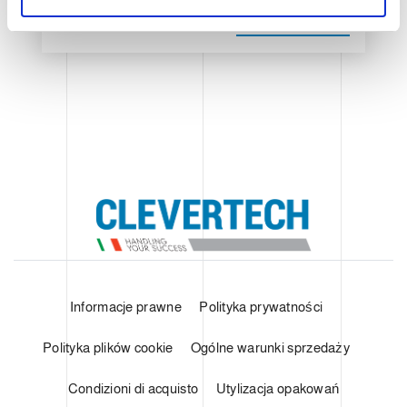
s
o
POKAŻ SZCZEGÓŁY
Informacje prawne
Polityka prywatności
Polityka plików cookie
Ogólne warunki sprzedaży
Condizioni di acquisto
Utylizacja opakowań