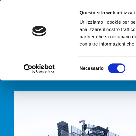
Handling your success
Questo sito web utilizza i
Utilizziamo i cookie per pe
analizzare il nostro traffico
AGENCJA
partner che si occupano di 
Pale
con altre informazioni che h
HOME
PRODUKTY
TYPY
PALETYZATORY / DEPALETYZ
S
Necessario
e
l
e
z
i
o
n
e
d