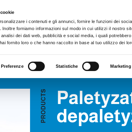
Obszar zastrzeżony
Sygna
 cookie
rsonalizzare i contenuti e gli annunci, fornire le funzioni dei soci
. Inoltre forniamo informazioni sul modo in cui utilizzi il nostro sit
PRODUKTY
WIDEO
BLOG
HISTORIA PRZYPADKU
USŁU
analisi dei dati web, pubblicità e social media, i quali potrebber
tyzatory / depaletyzatory
POPROŚ O INFORMACJE
ai fornito loro o che hanno raccolto in base al tuo utilizzo dei lor
ATORY
Preferenze
Statistiche
Marketing
Paletyza
S
T
C
U
D
depalety
O
R
P