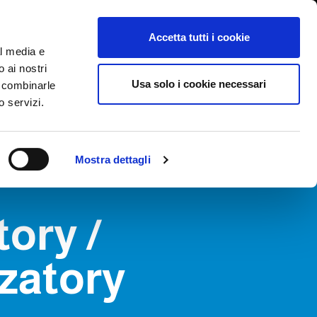
International/Polski
lizowanie nieprawidłowości
Accetta tutti i cookie
al media e
o ai nostri
GI
TARGI AKTUALNOŚCI I WYDARZENIA
ŁĄCZNOŚĆ
Usa solo i cookie necessari
o combinarle
o servizi.
Mostra dettagli
tory /
zatory