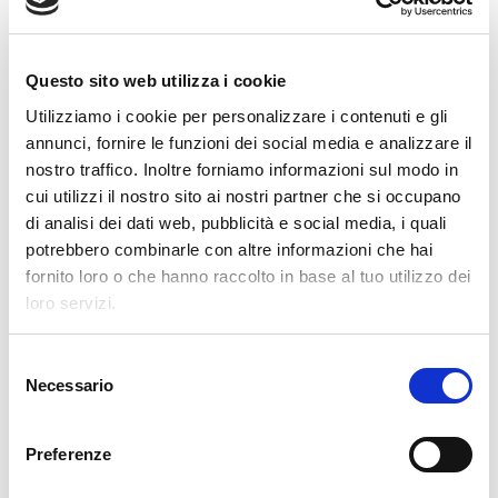
bardzo dobrze znana w tej branży i
cieszy się dobrą reputacją.
Questo sito web utilizza i cookie
Utilizziamo i cookie per personalizzare i contenuti e gli
annunci, fornire le funzioni dei social media e analizzare il
nostro traffico. Inoltre forniamo informazioni sul modo in
cui utilizzi il nostro sito ai nostri partner che si occupano
di analisi dei dati web, pubblicità e social media, i quali
potrebbero combinarle con altre informazioni che hai
fornito loro o che hanno raccolto in base al tuo utilizzo dei
loro servizi.
S
Necessario
e
l
e
Preferenze
z
i