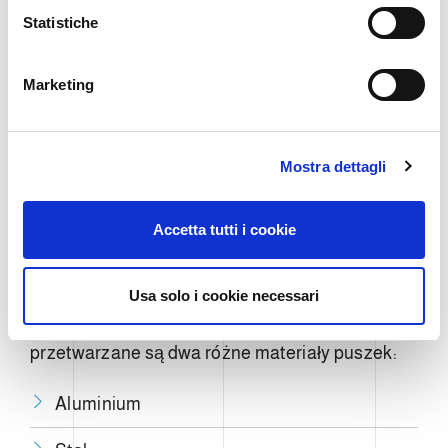
o
Statistiche
n
e
Do masowego transportu pustych pojemników
Marketing
d
po puszkach stosowane są trzy różne
e
technologie:
l
Mostra dettagli
c
Magnetyczny
o
n
Accetta tutti i cookie
Mechanika
s
e
Pneumatyka
n
Usa solo i cookie necessari
s
Na linii produkcyjnej puszek zazwyczaj
o
przetwarzane są dwa różne materiały puszek:
Aluminium