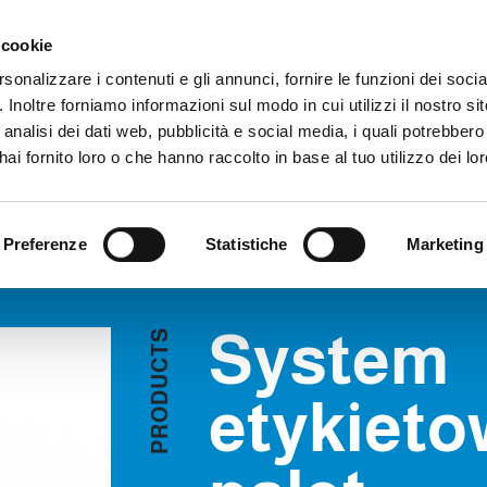
Obszar zastrzeżony
Sygna
 cookie
rsonalizzare i contenuti e gli annunci, fornire le funzioni dei soci
. Inoltre forniamo informazioni sul modo in cui utilizzi il nostro sit
PRODUKTY
WIDEO
BLOG
HISTORIA PRZYPADKU
USŁU
analisi dei dati web, pubblicità e social media, i quali potrebber
tem etykietowania palet
POPROŚ O INFORMACJE
ai fornito loro o che hanno raccolto in base al tuo utilizzo dei lor
ET
Preferenze
Statistiche
Marketing
System
S
T
C
U
D
etykieto
O
R
P