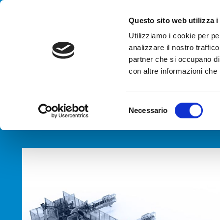
Handling your success
Questo sito web utilizza i
Utilizziamo i cookie per pe
analizzare il nostro traffico
AGENCJA
partner che si occupano di 
Sys
con altre informazioni che h
HOME
PRODUKTY
TYPY
SYSTEM ETYKIETOWANIA PAL
S
Necessario
e
l
e
z
i
o
n
e
d