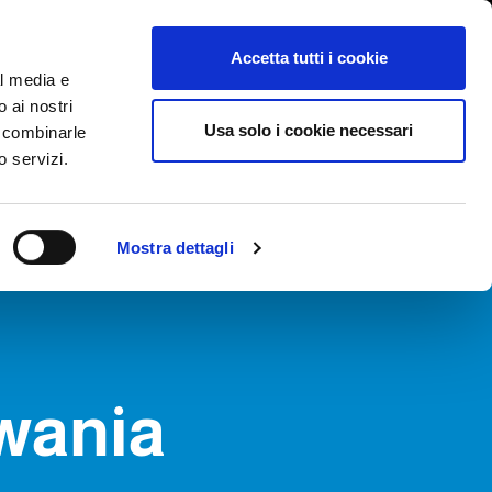
International/Polski
lizowanie nieprawidłowości
Accetta tutti i cookie
al media e
o ai nostri
GI
TARGI AKTUALNOŚCI I WYDARZENIA
ŁĄCZNOŚĆ
Usa solo i cookie necessari
o combinarle
o servizi.
Mostra dettagli
wania