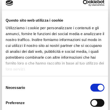
Questo sito web utilizza i cookie
Utilizziamo i cookie per personalizzare i contenuti e gli
annunci, fornire le funzioni dei social media e analizzare il
nostro traffico. Inoltre forniamo informazioni sul modo in
cui utilizzi il nostro sito ai nostri partner che si occupano
di analisi dei dati web, pubblicità e social media, i quali
potrebbero combinarle con altre informazioni che hai
fornito loro o che hanno raccolto in base al tuo utilizzo dei
Kompleksowe rozwiązanie na
loro servizi.
końcu linii produkcyjnej z
ekologicznym przeznaczeniem
S
Necessario
e
Zintegrowany projekt końca linii
l
produkcyjnej opracowany dla wiodącej
e
Preferenze
europejskiej firmy zajmującej się
z