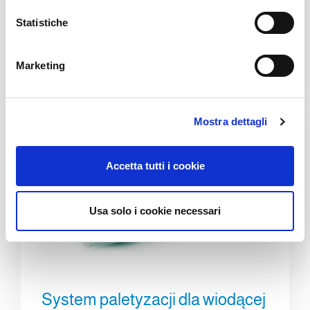
produkcją środków czystości do użytku
i
domowego.
o
Statistiche
n
e
Marketing
Bliższe dane
d
e
l
Mostra dettagli
c
o
n
Accetta tutti i cookie
s
e
n
Usa solo i cookie necessari
s
o
System paletyzacji dla wiodącej