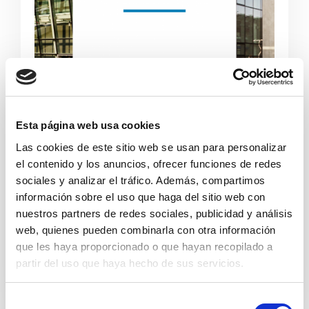
Esta página web usa cookies
Las cookies de este sitio web se usan para personalizar
Codice etico aziendale
el contenido y los anuncios, ofrecer funciones de redes
sociales y analizar el tráfico. Además, compartimos
Oggi più che mai è essenziale confermare
información sobre el uso que haga del sitio web con
la nostra visione etica, esprimere con
nuestros partners de redes sociales, publicidad y análisis
chiarezza i nostri principi, valori e
web, quienes pueden combinarla con otra información
responsabilità comuni.
que les haya proporcionado o que hayan recopilado a
partir del uso que haya hecho de sus servicios.
Detalles
S