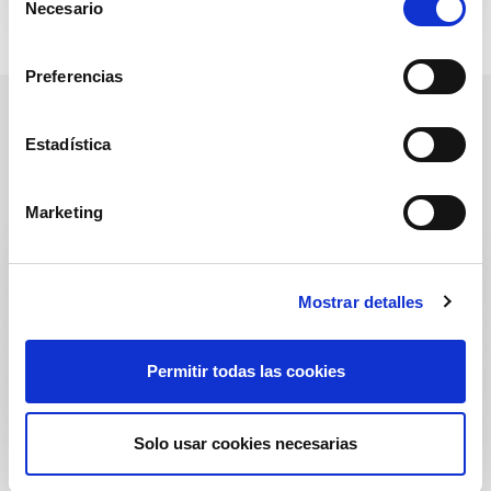
Necesario
e
l
e
Preferencias
c
c
i
Estadística
NORMAS DE ACCESO
ó
n
Marketing
d
e
Norme Comportamentali Accesso A
c
Clevertech
Mostrar detalles
o
n
s
Clevertech Access Conduct Rules
Permitir todas las cookies
e
n
t
Solo usar cookies necesarias
i
m