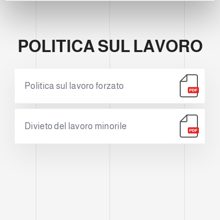
i
e
n
POLITICA SUL LAVORO
t
o
Politica sul lavoro forzato
Divieto del lavoro minorile