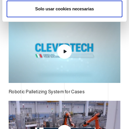
Business Case - Pet Food - Umberto Reggiani, Sales
t
Solo usar cookies necesarias
Director
i
m
i
e
n
t
o
Robotic Palletizing System for Cases