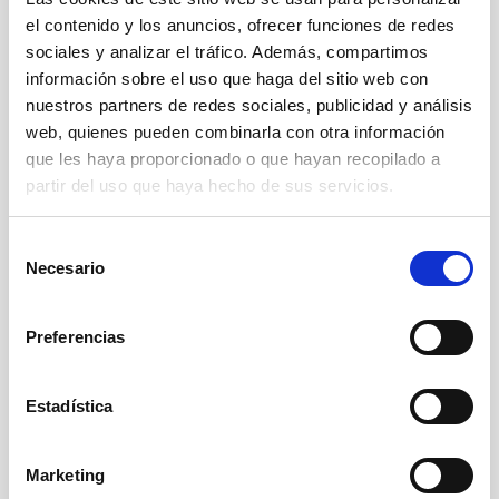
sola
línea de transporte de paletas
y a
el contenido y los anuncios, ofrecer funciones de redes
una
envolvedora modelo PF 30
,
con
sociales y analizar el tráfico. Además, compartimos
posibilidad de colocar cantoneras
en las
información sobre el uso que haga del sitio web con
paletas terminadas,
común a las dos
nuestros partners de redes sociales, publicidad y análisis
web, quienes pueden combinarla con otra información
líneas.
que les haya proporcionado o que hayan recopilado a
La solución propuesta por Clevertech
partir del uso que haya hecho de sus servicios.
está
completamente automatizada
y no
necesita la intervención del operador para
S
el cambio de formato. Además, al ser muy
Necesario
e
compacta, ocupa un espacio muy reducido
l
y garantiza la máxima ergonomía y
e
Preferencias
accesibilidad para el operador.
c
c
i
Estadística
El proyecto se ha desarrollado
ó
siguiendo un enfoque
Fully
n
Marketing
Integrated solution
. Este
d