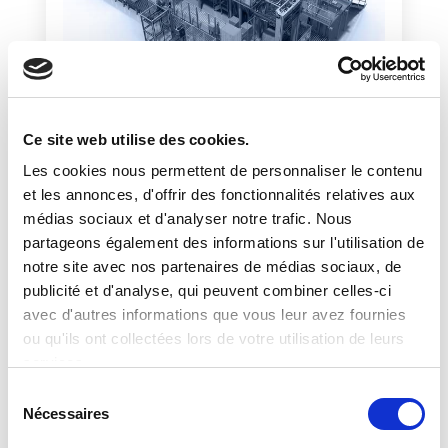
DEMANDE D'INFORMATIONS
Ce site web utilise des cookies.
Les cookies nous permettent de personnaliser le contenu
et les annonces, d'offrir des fonctionnalités relatives aux
médias sociaux et d'analyser notre trafic. Nous
partageons également des informations sur l'utilisation de
notre site avec nos partenaires de médias sociaux, de
publicité et d'analyse, qui peuvent combiner celles-ci
SHOW DETAILS
avec d'autres informations que vous leur avez fournies
ou qu'ils ont collectées lors de votre utilisation de leurs
services.
PALETTISEUR AB
S
520 ARROW BAG
Nécessaires
é
l
PALETTISEUR POUR SACS ET