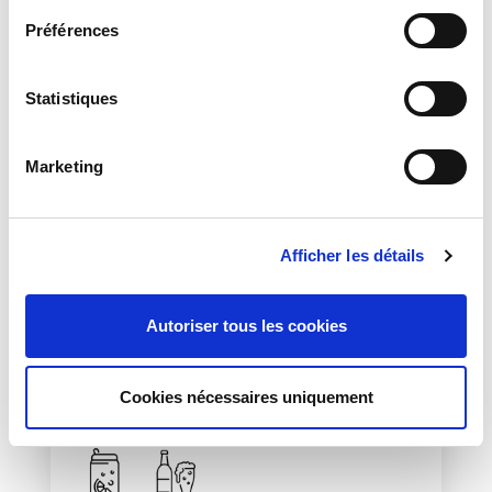
e
POLYBAGS
Préférences
c
t
i
Statistiques
o
n
Marketing
d
u
c
Afficher les détails
o
n
s
Autoriser tous les cookies
DEMANDE D'INFORMATIONS
e
n
t
Cookies nécessaires uniquement
e
m
e