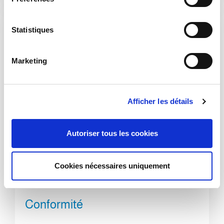
c
t
i
Statistiques
o
n
Marketing
d
u
c
Afficher les détails
o
n
s
Autoriser tous les cookies
e
n
t
Cookies nécessaires uniquement
e
m
e
Conformité
n
t