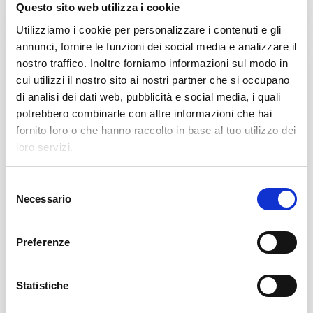
Questo sito web utilizza i cookie
Utilizziamo i cookie per personalizzare i contenuti e gli
annunci, fornire le funzioni dei social media e analizzare il
nostro traffico. Inoltre forniamo informazioni sul modo in
cui utilizzi il nostro sito ai nostri partner che si occupano
di analisi dei dati web, pubblicità e social media, i quali
potrebbero combinarle con altre informazioni che hai
fornito loro o che hanno raccolto in base al tuo utilizzo dei
loro servizi.
S
Necessario
e
l
设计紧凑，操作平稳
e
Preferenze
z
研究一家糖果公司生产中的领先公司的
i
装瓶生产线的PET罐用卸垛机。
o
Statistiche
n