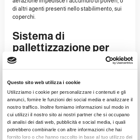
aerazione impedisce l’accumulo di polveri, o
di altri agenti presenti nello stabilimento, sui
coperchi.
Sistema di
pallettizzazione per
coperchi
Il sistema di trasporto è dunque
Questo sito web utilizza i cookie
molto
flessibile e adattabile
, ma oltre a
Utilizziamo i cookie per personalizzare i contenuti e gli
questo prevede anche la possibilità di
annunci, fornire le funzioni dei social media e analizzare il
ispezionare i coperchi, confezionarli
nostro traffico. Inoltre forniamo informazioni sul modo in
e
pallettizzarli
.
cui utilizzi il nostro sito ai nostri partner che si occupano
di analisi dei dati web, pubblicità e social media, i quali
Anche l’
avvolgitrice
è stata ideata per
potrebbero combinarle con altre informazioni che hai
gestire coperchi di differenti diametri. Infatti è
fornito loro o che hanno raccolto in base al tuo utilizzo dei