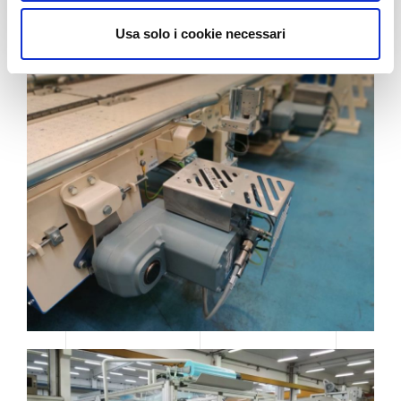
e
n
Usa solo i cookie necessari
s
o