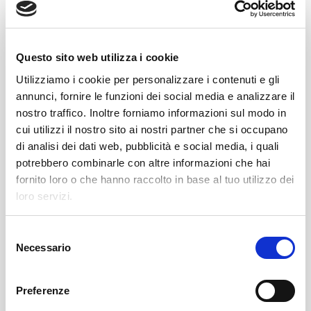
pallet avviene mediante
trasferimento a
spinta
con uno spintore servomotorizzato
combinato con un ulteriore spintore
Questo sito web utilizza i cookie
indipendente frontale. Quest’ultimo
Utilizziamo i cookie per personalizzare i contenuti e gli
impedisce il ribaltamento della prima fila di
annunci, fornire le funzioni dei social media e analizzare il
bottiglie durante le prime fasi di trasferimento.
nostro traffico. Inoltre forniamo informazioni sul modo in
cui utilizzi il nostro sito ai nostri partner che si occupano
Il
sistema di gestione falde
permette di
di analisi dei dati web, pubblicità e social media, i quali
caricare un pallet completo di falde
a livello
potrebbero combinarle con altre informazioni che hai
basso. Inoltre
permette il cambio
fornito loro o che hanno raccolto in base al tuo utilizzo dei
automatico del pallet di falde esaurito senza
loro servizi.
interrompere il ciclo di funzionamento della
macchina.
S
Necessario
In aggiunta, Clevertech ha realizzato un
e
l
innovativo sistema che utilizza una cella
e
robotizzata in asservimento al Clevertech
Preferenze
z
multibrand palletizer. il tutto al fine di poter