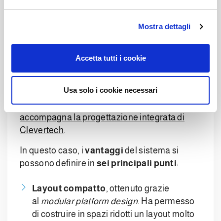
e
stoccaggio.
l
Mostra dettagli
c
Pallettizzazione per il
o
n
food: i plus del sistema
Accetta tutti i cookie
s
e
n
Usa solo i cookie necessari
L’installazione del sistema ha centrato
s
l’obiettivo grazie all’
analisi e allo studio che
o
accompagna la progettazione integrata di
Clevertech
.
In questo caso, i
vantaggi
del sistema si
possono definire in
sei principali punti
:
Layout compatto
, ottenuto grazie
al
modular platform design
. Ha permesso
di costruire in spazi ridotti un layout molto