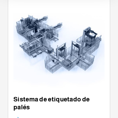
t
o
Sistema de etiquetado de
palés