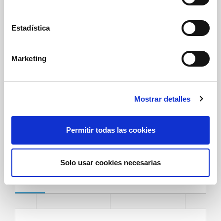
c
c
i
Estadística
ó
n
Marketing
d
e
c
Mostrar detalles
o
n
s
Permitir todas las cookies
e
n
Flejadoras
t
Solo usar cookies necesarias
i
m
i
e
n